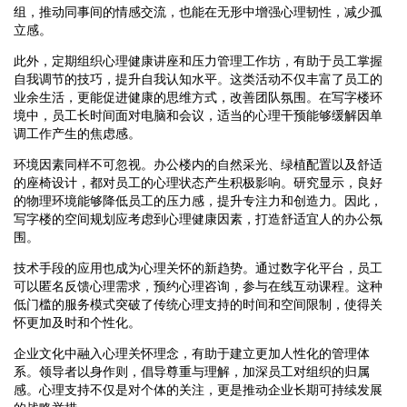
组，推动同事间的情感交流，也能在无形中增强心理韧性，减少孤
立感。
此外，定期组织心理健康讲座和压力管理工作坊，有助于员工掌握
自我调节的技巧，提升自我认知水平。这类活动不仅丰富了员工的
业余生活，更能促进健康的思维方式，改善团队氛围。在写字楼环
境中，员工长时间面对电脑和会议，适当的心理干预能够缓解因单
调工作产生的焦虑感。
环境因素同样不可忽视。办公楼内的自然采光、绿植配置以及舒适
的座椅设计，都对员工的心理状态产生积极影响。研究显示，良好
的物理环境能够降低员工的压力感，提升专注力和创造力。因此，
写字楼的空间规划应考虑到心理健康因素，打造舒适宜人的办公氛
围。
技术手段的应用也成为心理关怀的新趋势。通过数字化平台，员工
可以匿名反馈心理需求，预约心理咨询，参与在线互动课程。这种
低门槛的服务模式突破了传统心理支持的时间和空间限制，使得关
怀更加及时和个性化。
企业文化中融入心理关怀理念，有助于建立更加人性化的管理体
系。领导者以身作则，倡导尊重与理解，加深员工对组织的归属
感。心理支持不仅是对个体的关注，更是推动企业长期可持续发展